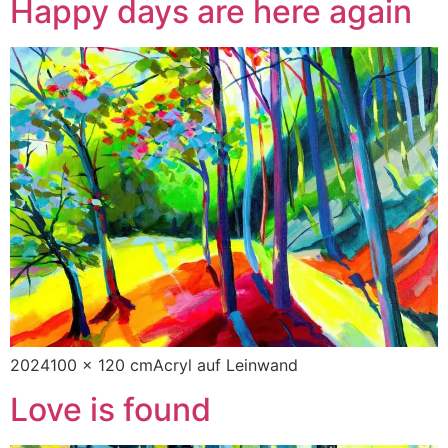
Happy days are here again
2024100 x 120 cmAcryl auf Leinwand
Love is found