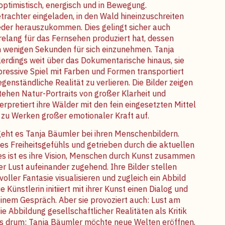
 optimistisch, energisch und in Bewegung.
trachter eingeladen, in den Wald hineinzuschreiten
eder herauszukommen. Dies gelingt sicher auch
relang für das Fernsehen produziert hat, dessen
in wenigen Sekunden für sich einzunehmen. Tanja
erdings weit über das Dokumentarische hinaus, sie
pressive Spiel mit Farben und Formen transportiert
genständliche Realität zu verlieren. Die Bilder zeigen
stehen Natur-Portraits von großer Klarheit und
rpretiert ihre Wälder mit den fein eingesetzten Mittel
o zu Werken großer emotionaler Kraft auf.
geht es Tanja Bäumler bei ihren Menschenbildern.
 des Freiheitsgefühls und getrieben durch die aktuellen
s ist es ihre Vision, Menschen durch Kunst
zusammen
ler Lust aufeinander zugehend. Ihre Bilder
stellen
oller Fantasie visualisieren und zugleich ein
Abbild
 Künstlerin initiiert mit ihrer Kunst einen Dialog
und
einem Gespräch. Aber sie provoziert auch: Lust
am
ie Abbildung gesellschaftlicher Realitäten als
Kritik
es drum: Tanja Bäumler möchte neue Welten
eröffnen,