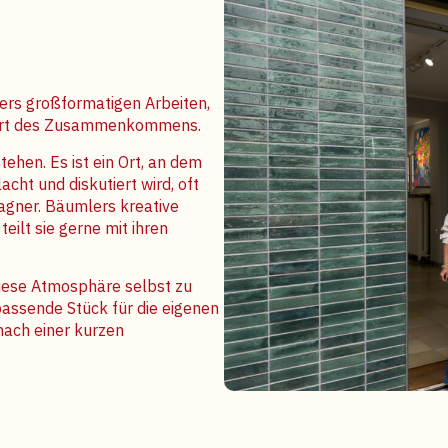
lers großformatigen Arbeiten,
er Ort des Zusammenkommens.
ehen. Es ist ein Ort, an dem
cht und diskutiert wird, oft
agner. Bäumlers kreative
teilt sie gerne mit ihren
diese Atmosphäre selbst zu
passende Stück für die eigenen
ach einer kurzen