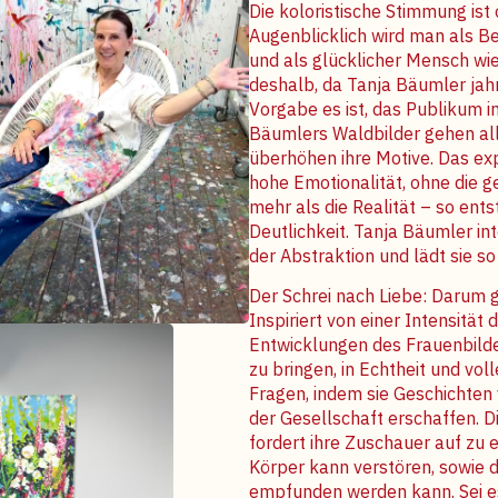
Die koloristische Stimmung ist
Augenblicklich wird man als Be
und als glücklicher Mensch wi
deshalb, da Tanja Bäumler jah
Vorgabe es ist, das Publikum 
Bäumlers Waldbilder gehen all
überhöhen ihre Motive. Das ex
hohe Emotionalität, ohne die ge
mehr als die Realität – so ent
Deutlichkeit.
Tanja Bäumler inte
der Abstraktion und lädt sie s
Der Schrei nach Liebe: Darum 
Inspiriert von einer Intensität
Entwicklungen des Frauenbilde
zu bringen, in Echtheit und vol
Fragen, indem sie Geschichten v
der Gesellschaft erschaffen. Die
fordert ihre Zuschauer auf zu 
Körper kann verstören, sowie d
empfunden werden kann. Sei 