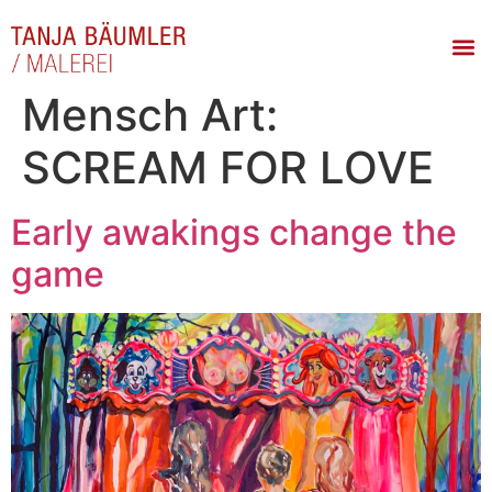
Mensch Art:
SCREAM FOR LOVE
Early awakings change the
game