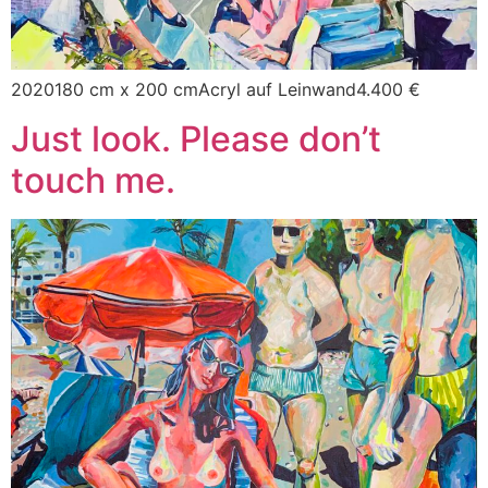
2020180 cm x 200 cmAcryl auf Leinwand4.400 €
Just look. Please don’t
touch me.