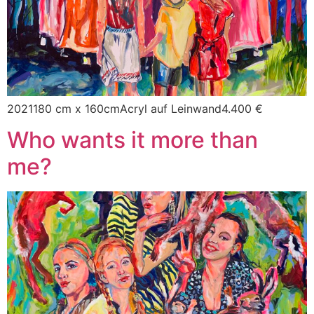
2021180 cm x 160cmAcryl auf Leinwand4.400 €
Who wants it more than
me?